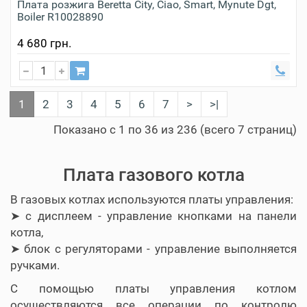
Плата розжига Beretta City, Ciao, Smart, Mynute Dgt,
Boiler R10028890
4 680 грн.
1
2
3
4
5
6
7
>
>|
Показано с 1 по 36 из 236 (всего 7 страниц)
Плата газового котла
В газовых котлах используются платы управления:
➤ с дисплеем - управление кнопками на панели
котла,
➤ блок с регуляторами - управление выполняется
ручками.
С помощью платы управления котлом
осуществляются все операции по контролю