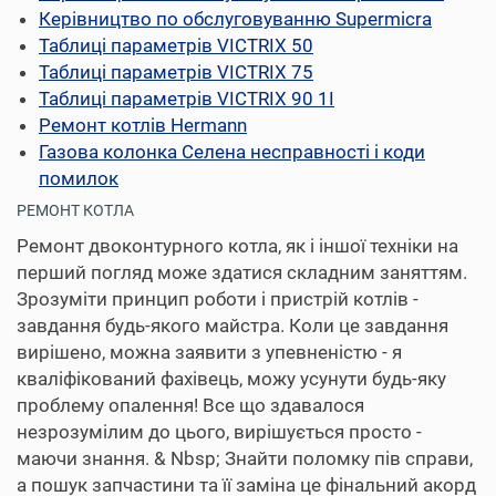
Керівництво по обслуговуванню Supermicra
Таблиці параметрів VICTRIX 50
Таблиці параметрів VICTRIX 75
Таблиці параметрів VICTRIX 90 1I
Ремонт котлів Hermann
Газова колонка Селена несправності і коди
помилок
РЕМОНТ КОТЛА
Ремонт двоконтурного котла, як і іншої техніки на
перший погляд може здатися складним заняттям.
Зрозуміти принцип роботи і пристрій котлів -
завдання будь-якого майстра. Коли це завдання
вирішено, можна заявити з упевненістю - я
кваліфікований фахівець, можу усунути будь-яку
проблему опалення! Все що здавалося
незрозумілим до цього, вирішується просто -
маючи знання. & Nbsp; Знайти поломку пів справи,
а пошук запчастини та її заміна це фінальний акорд