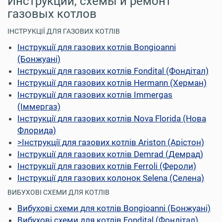
Инструкции, схемы и ремонт
газовых котлов
ІНСТРУКЦІЇ ДЛЯ ГАЗОВИХ КОТЛІВ
Інструкції для газових котлів Bongioanni
(Бонжуані)
Інструкції для газових котлів Fondital (Фондітал)
Інструкції для газових котлів Hermann (Херман)
Інструкції для газових котлів Immergas
(Іммергаз)
Інструкції для газових котлів Nova Florida (Нова
Флорида)
>Інструкції для газових котлів Ariston (Арістон)
Інструкції для газових котлів Demrad (Демрад)
Інструкції для газових котлів Ferroli (Фероли)
Інструкції для газових колонок Selena (Селена)
ВИБУХОВІ СХЕМИ ДЛЯ КОТЛІВ
Вибухові схеми для котлів Bongioanni (Бонжуані)
Вибухові схеми для котлів Fondital (Фондітал)