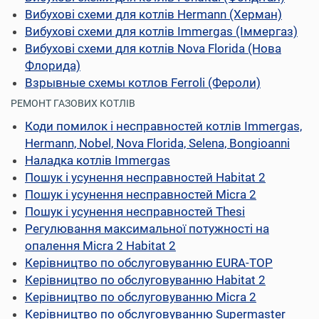
Вибухові схеми для котлів Hermann (Херман)
Вибухові схеми для котлів Immergas (Іммергаз)
Вибухові схеми для котлів Nova Florida (Нова
Флорида)
Взрывные схемы котлов Ferroli (Фероли)
РЕМОНТ ГАЗОВИХ КОТЛІВ
Коди помилок і несправностей котлів Immergas,
Hermann, Nobel, Nova Florida, Selena, Bongioanni
Наладка котлів Immergas
Пошук і усунення несправностей Habitat 2
Пошук і усунення несправностей Micra 2
Пошук і усунення несправностей Thesi
Регулювання максимальної потужності на
опалення Micra 2 Habitat 2
Керівництво по обслуговуванню EURA-TOP
Керівництво по обслуговуванню Habitat 2
Керівництво по обслуговуванню Micra 2
Керівництво по обслуговуванню Supermaster