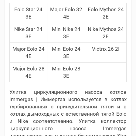
Eolo Star 24
Major Eolo 32
Eolo Mythos 24
3E
4E
2E
Nike Star 24
Mini Nike 24
Nike Mythos 24
3E
3E
2E
Major Eolo 24
Mini Eolo 24
Victrix 26 2I
4E
3E
Major Eolo 28
Mini Eolo 28
4E
3E
Улитка циркуляционного насоса котлов
Immergas | Иммергаз используется в котлах
турбированных с принудительной тягой и в
котлах дымоходных с естественной тягой Eolo
и Nike соответственно. Улитка коллектор
циркуляционного насоса Immergas
используется как в котлах битермических Star