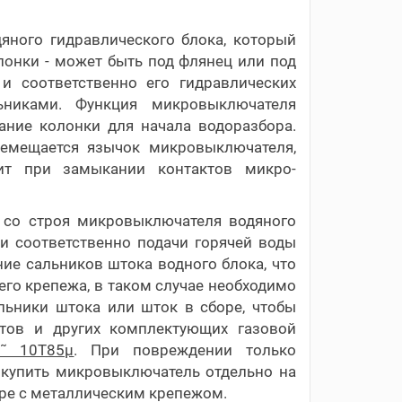
яного гидравлического блока, который
лонки - может быть под флянец или под
и соответственно его гидравлических
никами. Функция микровыключателя
ание колонки для начала водоразбора.
ремещается язычок микровыключателя,
ит при замыкании контактов микро-
д со строя микровыключателя водяного
 и соответственно подачи горячей воды
ние сальников штока водного блока, что
его крепежа, в таком случае необходимо
льники штока или шток в сборе, чтобы
тов и других комплектующих газовой
˜ 10T85µ
. При повреждении только
купить микровыключатель отдельно на
оре с металлическим крепежом.