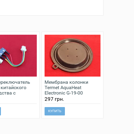
реключатель
Мембрана колонки
 китайского
Termet AquaHeat
дства с
Electronic G-19-00
йном для
Z0100.03.02.01
.
297 грн.
ия
КУПИТЬ