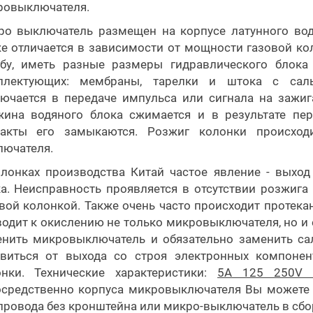
ровыключателя.
о выключатель размещен на корпусе латунного вод
е отличается в зависимости от мощности газовой ко
ьбу, иметь разные размеры гидравлического блока 
плектующих: мембраны, тарелки и штока с саль
ючается в передаче импульса или сигнала на зажиг
жина водяного блока сжимается и в результате пе
такты его замыкаются. Розжиг колонки происход
лючателя.
лонках производства Китай частое явление - выхо
а. Неисправность проявляется в отсутствии розжига
вой колонкой. Также очень часто происходит протека
одит к окислению не только микровыключателя, но и 
нить микровыключатель и обязательно заменить са
авиться от выхода со строя электронных компонен
онки. Технические характеристики:
5А 125 250V 
осредственно корпуса микровыключателя Вы можете 
провода без кронштейна или микро-выключатель в сб