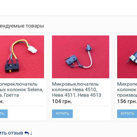
ендуемые товары
опереключатель
Микровыключатель
Микропе
ых колонок Selena,
колонки Нева 4510,
колонок
, Гретта
Нева 4511, Нева 4513
произво
кронште
н.
104 грн.
156 грн
креплен
ТЬ
КУПИТЬ
КУПИТЬ
ить отзыв
↓