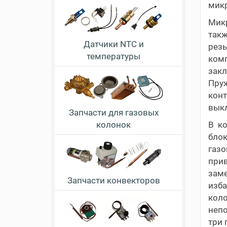
мик
Микр
такж
Датчики NTC и
рез
температуры
ком
закл
Пру
кон
вык
Запчасти для газовых
колонок
В ко
блок
газо
прив
заме
Запчасти конвекторов
изб
кол
неп
три 