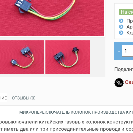
На с
Пр
Ар
Ко
Поделит
Ски
НИЕ
ОТЗЫВЫ (0)
МИКРОПЕРЕКЛЮЧАТЕЛЬ КОЛОНОК ПРОИЗВОДСТВА КИТ
овыключатели китайских газовых колонок конструкт
т иметь два или три присоединительные провода и с