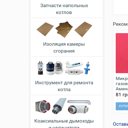
Запчасти напольных
котлов
Реком
Изоляция камеры
сгорания
Микр
Инструмент для ремонта
газов
Амина
котла
81 гр
КУПИ
Коаксиальные дымоходы
Остав
и удлинители