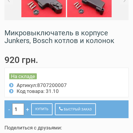
Previous
N
Микровыключатель в корпусе
Junkers, Bosch котлов и колонок
920 грн.
На складе
Артикул:8707200007
Код товара: 31.10
КУПИТЬ
БЫСТРЫЙ ЗАКАЗ
Поделиться с друзьями: