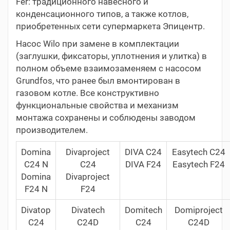
Fer: традиционного навесного и
конденсационного типов, а также котлов,
приобретенных сети супермаркета Эпицентр.
Насос Wilo при замене в комплектации
(заглушки, фиксаторы, уплотнения и улитка) в
полном объеме взаимозаменяем с насосом
Grundfos, что ранее был вмонтирован в
газовом котле. Все конструктивно
функциональные свойства и механизм
монтажа сохранены и соблюдены заводом
производителем.
Domina
Divaproject
DIVA C24
Easytech C24
C24 N
C24
DIVA F24
Easytech F24
Domina
Divaproject
F24 N
F24
Divatop
Divatech
Domitech
Domiproject
С24
C24D
C24
C24D