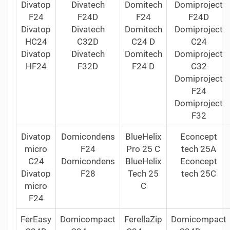
Divatop
Divatech
Domitech
Domiproject
F24
F24D
F24
F24D
Divatop
Divatech
Domitech
Domiproject
HС24
C32D
C24 D
C24
Divatop
Divatech
Domitech
Domiproject
HF24
F32D
F24 D
C32
Domiproject
F24
Domiproject
F32
Divatop
Domicondens
BlueHelix
Econcept
micro
F24
Pro 25 C
tech 25A
C24
Domicondens
BlueHelix
Econcept
Divatop
F28
Tech 25
tech 25С
micro
C
F24
FerEasy
Domicompact
FerellaZip
Domicompact