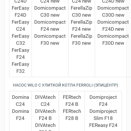
C24D
С24 new
C24 new
С24D new
FerEasy
Domicompact
FerellaZip
Domicompact
F24D
С30 new
C30 new
С30D new
FerEasy
Domicompact
FerellaZip
Domicompact
C24
F24 new
F24 new
F24D new
FerEasy
Domicompact
FerellaZip
Domicompact
C32
F30 new
F30 new
F30D new
FerEasy
F24
FerEasy
F32
НАСОС WILO C УЛИТКОЙ КОТЛА FERROLI (ЭПИЦЕНТР)
Domina
DIVAtech
FERtech
Domiproject
C24
C24
F24 B
F24
Domina
DIVAtech
FERtech
Domiproject
F24
F24 B
F28 B
Slim F18
DIVAtech
FEReasy F24