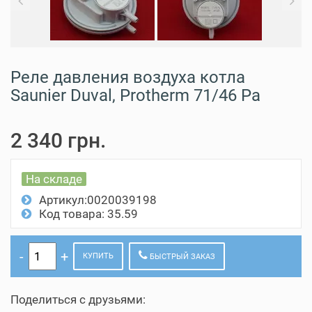
Previous
N
Реле давления воздуха котла
Saunier Duval, Protherm 71/46 Pa
2 340 грн.
На складе
Артикул:0020039198
Код товара: 35.59
КУПИТЬ
БЫСТРЫЙ ЗАКАЗ
Поделиться с друзьями: