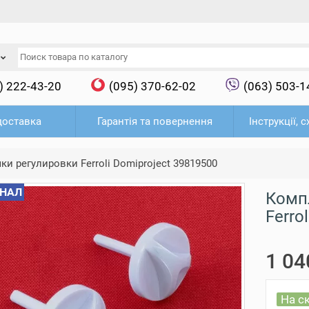
) 222-43-20
(095) 370-62-02
(063) 503-1
доставка
Гарантія та повернення
Інструкції, 
ки регулировки Ferroli Domiproject 39819500
НАЛ
Комп
Ferro
1 04
На с