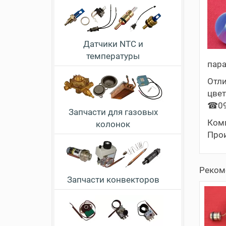
Датчики NTC и
температуры
пара
Отл
цвет
☎09
Запчасти для газовых
Комп
колонок
Прои
Реком
Запчасти конвекторов