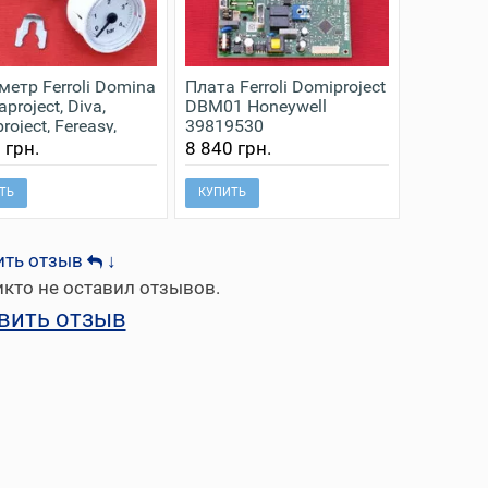
етр Ferroli Domina
Плата Ferroli Domiproject
aproject, Diva,
DBM01 Honeywell
oject, Fereasy,
39819530
ech 39820080
 грн.
8 840 грн.
ТЬ
КУПИТЬ
ить отзыв
↓
кто не оставил отзывов.
вить отзыв