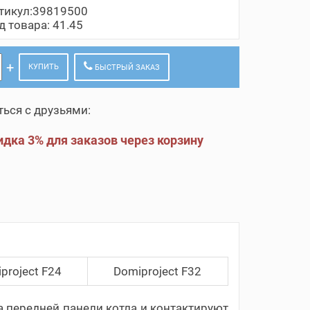
тикул:39819500
д товара: 41.45
КУПИТЬ
БЫСТРЫЙ ЗАКАЗ
ься с друзьями:
дка 3% для заказов через корзину
project F24
Domiproject F32
 передней панели котла и контактируют