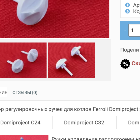
Ар
Ко
Поделит
Ски
НИЕ
ОТЗЫВЫ (0)
р регулировочных ручек для котлов Ferroli Domiproject:
Domiproject C24
Domiproject C32
Domi
Ручки управления расположены на