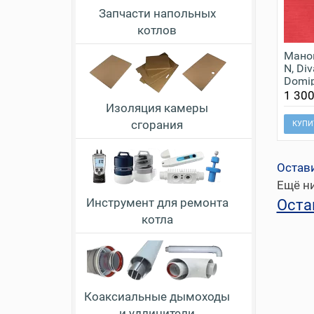
Запчасти напольных
котлов
Маном
N, Div
Domipr
Domit
1 300
Изоляция камеры
сгорания
КУПИ
Остав
Ещё ни
Инструмент для ремонта
Оста
котла
Коаксиальные дымоходы
и удлинители