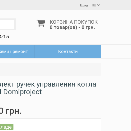
Вход
RU
КОРЗИНА ПОКУПОК
0 товар(ов) - 0 грн.
4-15
схеми і ремонт
Контакти
лект ручек управления котла
li Domiproject
0 грн.
кладе