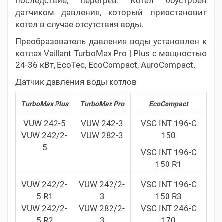
последствие, перегрев. Котел обустроен
датчиком давления, который приостановит
котел в случае отсутствия воды.
Преобразователь давления воды установлен к
котлах Vaillant TurboMax Pro | Plus с мощностью
24-36 кВт, EcoTec, EcoCompact, AuroCompact.
Датчик давления воды котлов
TurboMax Plus
TurboMax Pro
EcoCompact
VUW 242-5
VUW 242-3
VSC INT 196-C
VUW 242/2-
VUW 282-3
150
5
VSC INT 196-C
150 R1
VUW 242/2-
VUW 242/2-
VSC INT 196-C
5 R1
3
150 R3
VUW 242/2-
VUW 282/2-
VSC INT 246-C
5 R2
3
170