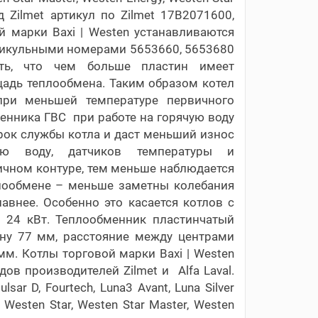
 Zilmet артикул по Zilmet 17B2071600,
й марки Baxi | Westen устанавливаются
артикульными номерами 5653660, 5653680
ть, что чем больше пластин имеет
щадь теплообмена. Таким образом котел
при меньшей температуре первичного
енника ГВС при работе на горячую воду
срок службы котла и даст меньший износ
чую воду, датчиков температуры и
ичном контуре, тем меньше наблюдается
лообмене – меньше заметны колебания
авнеe. Особенно это касается котлов с
24 кВт. Теплообменник пластинчатый
ну 77 мм, расстояние между центрами
м. Котлы торговой марки Baxi | Westen
в производителей Zilmet и Alfa Laval.
sar D, Fourtech, Luna3 Avant, Luna Silver
, Westen Star, Westen Star Master, Westen