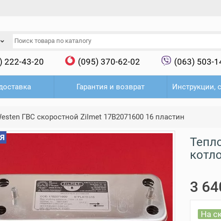
) 222-43-20
(095) 370-62-02
(063) 503-1
доставка
Гарантия и возврат
Инструкции, 
esten ГВС скоростной Zilmet 17B2071600 16 пластин
Я
Тепл
котло
3 64
На с