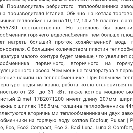
tal. Производитель ребристого теплообменника завод
на производителя Италия. Обычно на котлах торгово
ичные теплообменники на 10, 12, 14 и 16 пластин с 
655780 соответственно. Но хотелось бы замени
ообменник горячего водоснабжения, тем больше пло
еет нагреть больший проток хозяйственной воды 
оносителя. С большим количеством пластин теплообм
ература малого контура будет меньше, что увеличит 
лообменника первичного, вторичного на горя
уляционного насоса. Чем меньше температура в перв
ожение накипи на теплообменнике. При большем теп
ературы воды из крана, работа котла становиться пл
ностью от 28 до 31 кВт, также котлов мощностью 
ристый Zilmet 17B2071200 имеет длину 207мм, шири
ежных шпилек 156,5мм, толщина теплообменника 44м
лектуются вторичными теплообменниками двух заводо
обменники на горячую воду котлов Ecofour, Pulsar | Pul
e, Eco, Eco3 Compact, Eco 3, Baxi Luna, Luna 3 Comfort