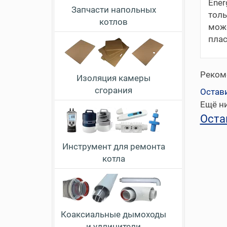
Ener
Запчасти напольных
толь
котлов
може
плас
Реком
Изоляция камеры
сгорания
Остав
Ещё ни
Оста
Инструмент для ремонта
котла
Коаксиальные дымоходы
и удлинители