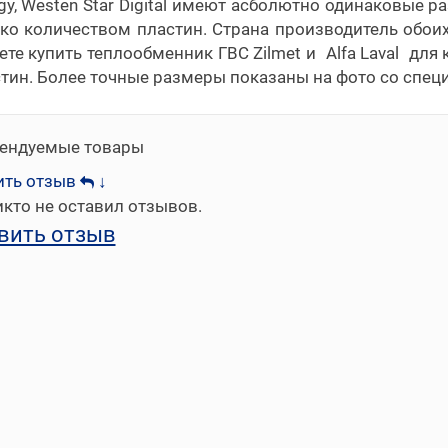
gy, Westen Star Digital имеют асболютно одинаковые
ко количеством пластин. Страна производитель обои
те купить теплообменник ГВС Zilmet и Alfa Laval для к
тин. Более точные размеры показаны на фото со спец
ендуемые товары
ить отзыв
↓
кто не оставил отзывов.
вить отзыв