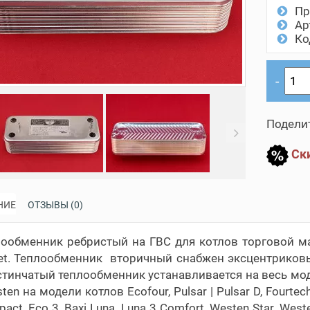
Пр
Ар
Ко
Поделит
evious
Next
Ски
НИЕ
ОТЗЫВЫ (0)
ообменник ребристый на ГВС для котлов торговой мар
et. Теплообменник вторичный снабжен эксцентриков
тинчатый теплообменник устанавливается на весь мод
sten на модели котлов Ecofour, Pulsar | Pulsar D, Fourtech
act, Eco 3, Baxi Luna, Luna 3 Comfort, Westen Star, West