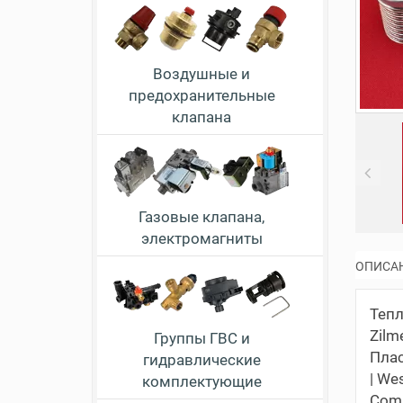
Воздушные и
предохранительные
клапана
Pr
Газовые клапана,
электромагниты
ОПИСА
Тепл
Zilm
Группы ГВС и
Плас
гидравлические
| We
комплектующие
Comp