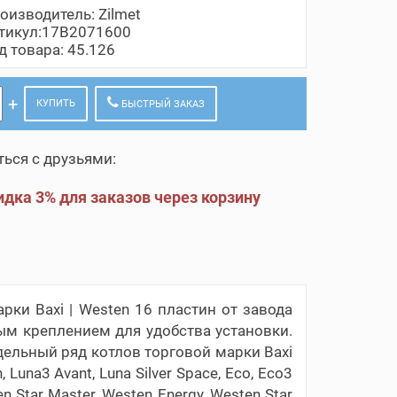
оизводитель:
Zilmet
тикул:17B2071600
д товара: 45.126
КУПИТЬ
БЫСТРЫЙ ЗАКАЗ
ься с друзьями:
дка 3% для заказов через корзину
ки Baxi | Westen 16 пластин от завода
ым креплением для удобства установки.
ельный ряд котлов торговой марки Baxi
, Luna3 Avant, Luna Silver Space, Eco, Eco3
en Star Master, Westen Energy, Westen Star