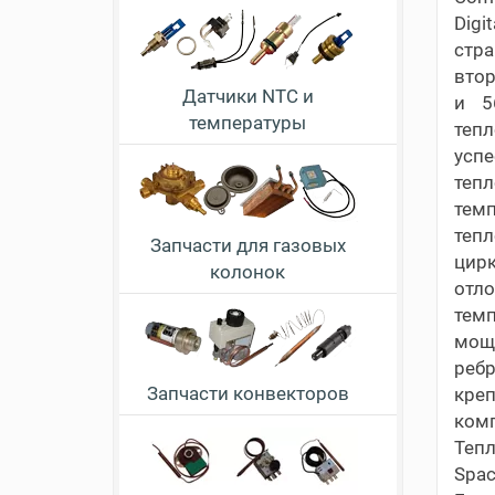
Digi
стра
втор
Датчики NTC и
и 5
температуры
тепл
усп
тепл
темп
теп
Запчасти для газовых
цирк
колонок
отл
темп
мощ
реб
Запчасти конвекторов
креп
комп
Тепл
Spac