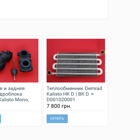
я и задняя
Теплообменник Demrad
идроблока
Kalisto HK D | BK D ➣
alisto Mono,
D001020001
003201629
.
7 800 грн.
КУПИТЬ