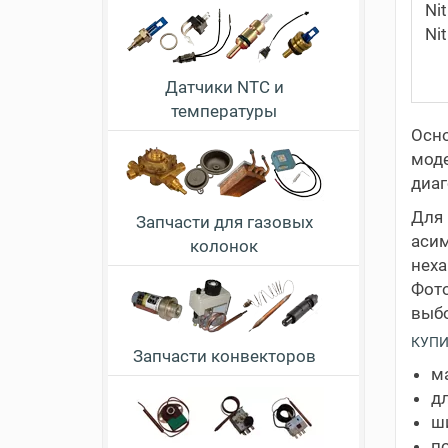
Ni
Ni
Датчики NTC и
температуры
Осн
моде
диаг
Для
Запчасти для газовых
аси
колонок
неха
Фото
выбо
КУПИ
Запчасти конвекторов
м
дл
ши
п