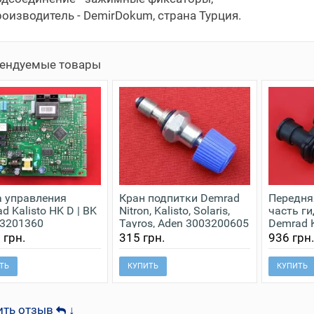
оизводитель - DemirDokum, страна Турция.
ендуемые товары
 управления
Кран подпитки Demrad
Передня
d Kalisto HK D | BK
Nitron, Kalisto, Solaris,
часть г
03201360
Tayros, Aden 3003200605
Demrad K
Nitron 3
 грн.
315 грн.
936 грн
ТЬ
КУПИТЬ
КУПИТЬ
ить отзыв
↓