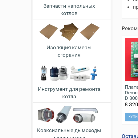
Запчасти напольных
пр
котлов
Реком
Изоляция камеры
сгорания
Плата
Инструмент для ремонта
Demra
котла
D 30
8 320
КУПИ
Коаксиальные дымоходы
Остав
и удлинители