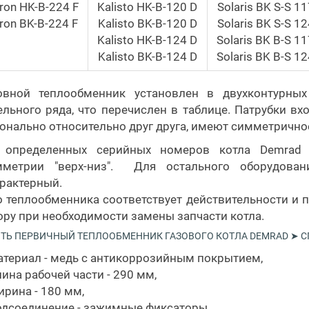
tron HK-B-224 F
Kalisto HK-B-120 D
Solaris BK S-S 11
tron BK-B-224 F
Kalisto BK-B-120 D
Solaris BK S-S 12
Kalisto HK-B-124 D
Solaris BK B-S 1
Kalisto BK-B-124 D
Solaris BK B-S 1
овной теплообменник установлен в двухконтурных
льного ряда, что перечислен в таблице. Патрубки в
онально относительно друг друга, имеют симметрично
 определенных серийных номеров котла Demrad K
мметрии "верх-низ". Для остального оборудова
рактерный.
 теплообменника соответствует действительности и
ру при необходимости замены запчасти котла.
ТЬ ПЕРВИЧНЫЙ ТЕПЛООБМЕННИК ГАЗОВОГО КОТЛА DEMRAD ➤ 
атериал - медь с антикоррозийным покрытием,
ина рабочей части - 290 мм,
рина - 180 мм,
одсоединение - зажимные фиксаторы,