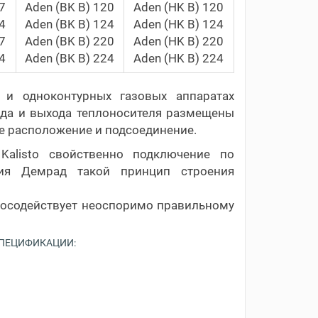
7
Aden (BK B) 120
Aden (HK B) 120
4
Aden (BK B) 124
Aden (HK B) 124
17
Aden (BK B) 220
Aden (HK B) 220
24
Aden (BK B) 224
Aden (HK B) 224
 и одноконтурных газовых аппаратах
хода и выхода теплоносителя размещены
е расположение и подсоединение.
alisto свойственно подключение по
ния Демрад такой принцип строения
 посодействует неоспоримо правильному
СПЕЦИФИКАЦИИ: