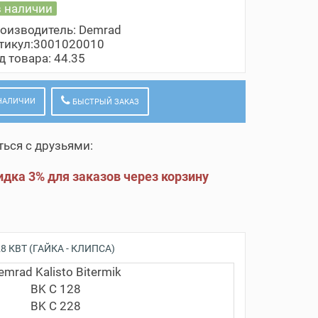
в наличии
оизводитель:
Demrad
тикул:3001020010
д товара: 44.35
 НАЛИЧИИ
БЫСТРЫЙ ЗАКАЗ
ься с друзьями:
дка 3% для заказов через корзину
КВТ (ГАЙКА - КЛИПСА)
emrad Kalisto Bitermik
BK C 128
BK C 228