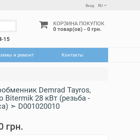
Вход
RU
КОРЗИНА ПОКУПОК
0 товар(ов) - 0 грн.
4-15
схемы и ремонт
Контакты
ообменник Demrad Tayros,
to Bitermik 28 кВт (резьба -
са) ➣ D001020010
0 грн.