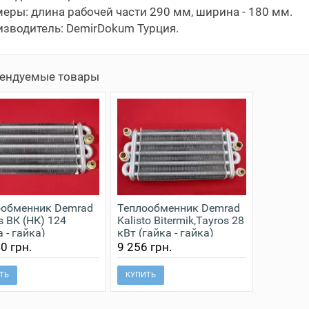
еры: длина рабочей части 290 мм, ширина - 180 мм.
зводитель: DemirDokum Турция.
ендуемые товары
ообменник Demrad
Теплообменник Demrad
s ВК (НК) 124
Kalisto Bitermik,Tayros 28
а - гайка)
кВт (гайка - гайка)
020005
3001020006
0 грн.
9 256 грн.
ТЬ
КУПИТЬ