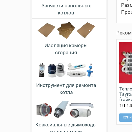
Разм
Запчасти напольных
Прои
котлов
Реком
Изоляция камеры
сгорания
Инструмент для ремонта
Тепл
котла
Tayro
(гайк
3001
10 14
КУПИ
Коаксиальные дымоходы
и удлинители