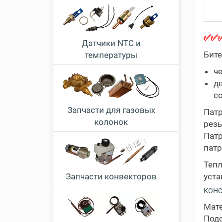
✅✅
Датчики NTC и
Бите
температуры
че
дв
с
Запчасти для газовых
Пат
колонок
резь
Патр
патр
Тепл
уста
Запчасти конвекторов
КОНС
Мате
Подс