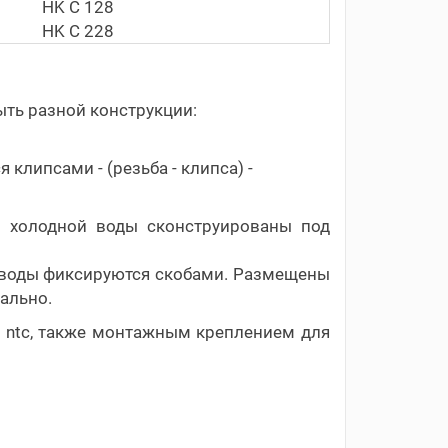
HK C 128
HK C 228
ыть разной конструкции:
 клипсами - (резьба - клипса) -
а холодной воды сконструированы под
й воды фиксируются скобами. Размещены
нально.
 ntc, также монтажным креплением для