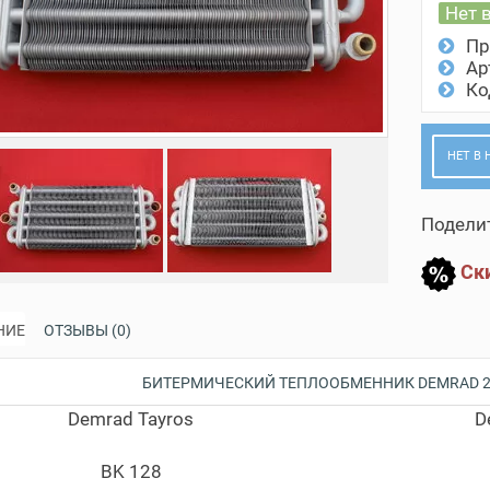
Нет 
Пр
Ар
Ко
НЕТ В
Поделит
Ски
НИЕ
ОТЗЫВЫ (0)
БИТЕРМИЧЕСКИЙ ТЕПЛООБМЕННИК DEMRAD 28 
Demrad Tayros
D
BK 128