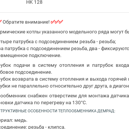
HK 128
✅
Обратите внимание!
✅✅✅
рмические котлы указанного модельного ряда могут б
тыре патрубка с подсоединением резьба - резьба;
а патрубка с подсоединением резьба, два - фиксируются
овмещенное подключение.
рубок подачи в систему отопления и патрубок вход
бовое подсоединение.
убок возврата в систему отопления и выхода горяче
убки не параллельно относительно друг друга, а диаго
ообменник снабжен отверстием для монтажа датчика
новки датчика по перегреву на 130°C.
ТРУКТИВНЫЕ ОСОБЕННОСТИ ТЕПЛООБМЕННИКА ДЕМРАД:
риал: медь.
оединение: резьба - клипса.