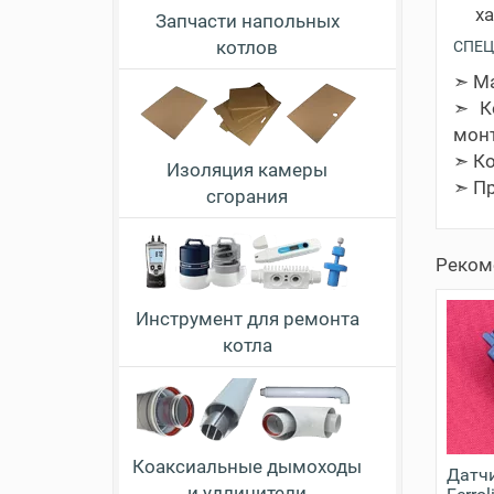
ха
Запчасти напольных
котлов
СПЕЦ
➣ Ма
➣ К
монт
➣ Ко
Изоляция камеры
➣ Пр
сгорания
Реком
Инструмент для ремонта
котла
Коаксиальные дымоходы
Датч
и удлинители