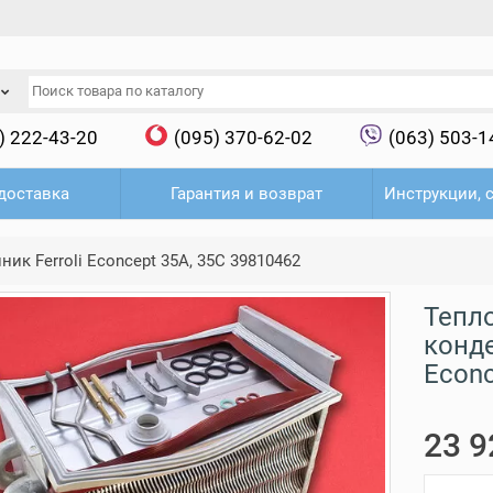
) 222-43-20
(095) 370-62-02
(063) 503-1
доставка
Гарантия и возврат
Инструкции, 
к Ferroli Econcept 35A, 35C 39810462
Тепл
конде
Econc
23 9