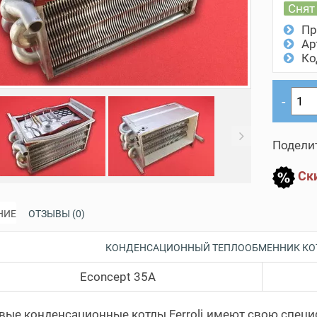
Снят
Пр
Ар
Ко
evious
Next
Поделит
Ски
НИЕ
ОТЗЫВЫ (0)
КОНДЕНСАЦИОННЫЙ ТЕПЛООБМЕННИК КОТ
Econcept 35A
вые конденсационные котлы Ferroli имеют свою специ