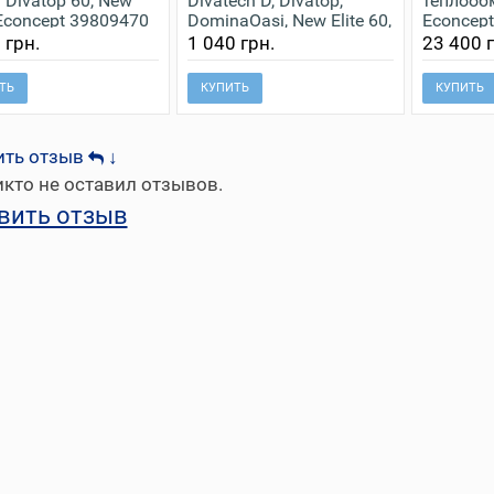
i Divatop 60, New
Divatech D, Divatop,
теплообм
, Econcept 39809470
DominaOasi, New Elite 60,
Econcept
Econcept 39808980
3981055
 грн.
1 040 грн.
23 400 г
ТЬ
КУПИТЬ
КУПИТЬ
ить отзыв
↓
кто не оставил отзывов.
вить отзыв