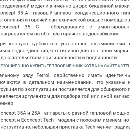
пределенной модели а именно цифро-буквенной марки
oncept 35 A - газовый аппарат конденсационного т
отопления и горячей сантехнической воды с помощью 
concept 35 С - оборудование с вмонтирован
нагревателем на обогрев горячего водоснабжения.
три корпуса турбокотла установлен алюминиевый т
ы и подсоединения, что типично для торговой марки F
 доказательством оригинальности и подлинности.
БЕЗОШИБОЧНО КУПИТЬ ТЕПЛООБМЕННИК КОТЛА НА САЙТЕ KOTEL
ельному ряду Ferroli свойственно иметь идентичн
ючаются в детальном наименовании, что указаны н
рукция по эксплуатации поставляется для обширного п
 является аргументом для подбора той или иной запчас
ример:
oncept 35A и 25A - аппараты с разной тепловой мощно
concept и Econcept Tech - модели с похожим именем, 
онструктивно, небольшая приставка Tech меняет радик