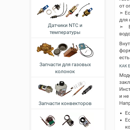
от о
➣ Ec
для 
Датчики NTC и
➣ E
температуры
водо
Вну
форм
есть
Запчасти для газовых
КАК 
колонок
Мод
закл
Инст
и не
Нап
Запчасти конвекторов
Ec
E
к