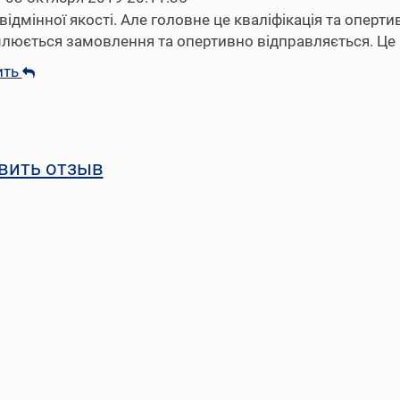
відмінної якості. Але головне це кваліфікація та оперт
юється замовлення та опертивно відправляється. Це на
ить
вить отзыв