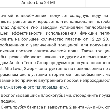
Ariston Uno 24 MI
ричный теплообменник: получает холодную воду из
пы, нагревает ее и передает для использования потреб
отлах Аристон Уно заводом установлен теплообмен
ьшей эффективности использования функций теп
новить на большее количество пластин от 12 до 20.
лообменника с увеличенной толщиной для получения
ичения протока сантехнической воды. Также толщи
бы - реже забивается накипью и другими элементами, ч
дом Ariston Termo Group предусмотрена установка те
et, Alfa Laval, Swep - конструктивно по подключению н
временем эксплуатации вторичный теплообменник м
замене по причине внутреннего пробоя, непроходимос
НТАЖ ВТОРИЧНОГО ТЕПЛООБМЕННИКА:
Воспользовавшись плоскогубцами, отсоединить пружи
подачи.
Снять трубку байпаса и выкрутить 2 винта «А» и «В», 