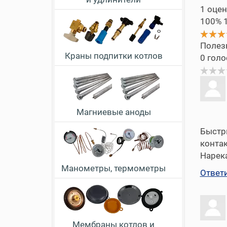
1
оцен
100%
Полез
Краны подпитки котлов
0
голо
Магниевые аноды
Быстры
конта
Нарека
Манометры, термометры
Ответ
Мембраны котлов и