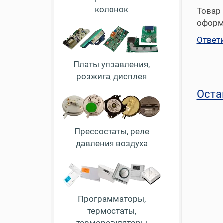
колонок
Товар 
оформл
Ответ
Платы управления,
розжига, дисплея
Оста
Прессостаты, реле
давления воздуха
Программаторы,
термостаты,
терморегуляторы