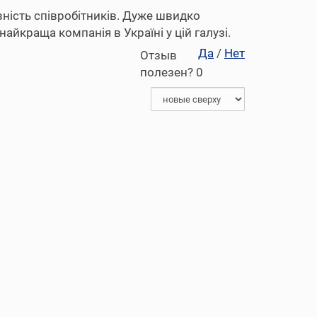
ивність співробітників. Дуже швидко
йкраща компанія в Україні у цій галузі.
Да
/
Нет
Отзыв
полезен?
0