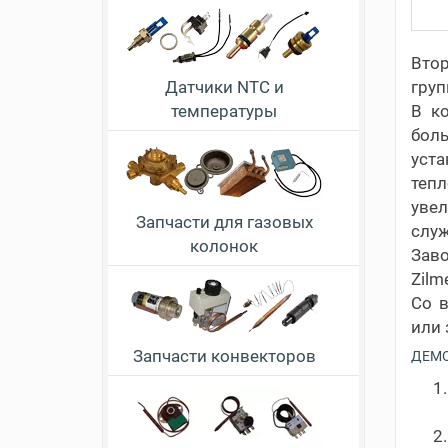
Вто
Датчики NTC и
груп
температуры
В к
бол
уста
теп
увел
Запчасти для газовых
служ
колонок
Заво
Zilm
Со 
или 
Запчасти конвекторов
ДЕМО