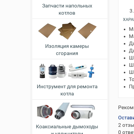
Запчасти напольных
котлов
ХАРА
М
Ма
Д
Изоляция камеры
Д
сгорания
Ш
Ш
Ш
То
Инструмент для ремонта
П
котла
Реком
Остав
2
отз
Коаксиальные дымоходы
0
отве
и удлинители