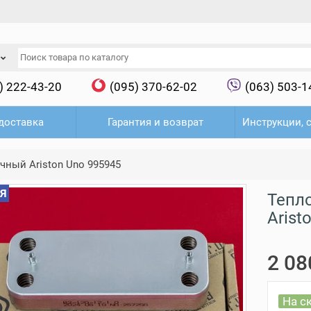
) 222-43-20
(095) 370-62-02
(063) 503-1
доставка
Гарантия и возврат
Инструкции, 
ный Ariston Uno 995945
Я
Тепл
Arist
2 08
На с