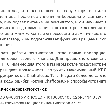
чик холла, что расположен на валу якоря вентиля
илятора. После поступления информации от датчика 
а, она подает питание на вентилятор, и он начинает
ичиваться до замыкания контактов реле давления в
отов в минуту. Контакты прессостата замкнулись, в 
ентилятор, и он поддерживает функцию вращения, ско
гания.
рость работы вентилятора котла прямо пропорцион
лятором газового клапана. Для правильного сжиган
 1:10. Именно для этого в газовом котле предусмотр
орая дает возможность получить максимальный КПД
рукции котла Сhaffoteaux Talia, Niagara более деталь
а, коды ошибки котлов Сhaffoteaux и способы устранит
ические характеристики
:
OD GR03315 ARTICOLO 740130003100 C25R8134 35W
лектрическая мощность вентилятора 35 Вт.