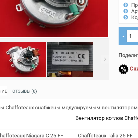
Пр
Ар
Ко
Поделит
evious
Next
Ски
НИЕ
ОТЗЫВЫ (0)
ы Сhaffoteaux снабжены модулируемым вентилятором 
Вентилятор котлов Сhaff
haffoteaux Niagara C 25 FF
Сhaffoteaux Talia 25 FF