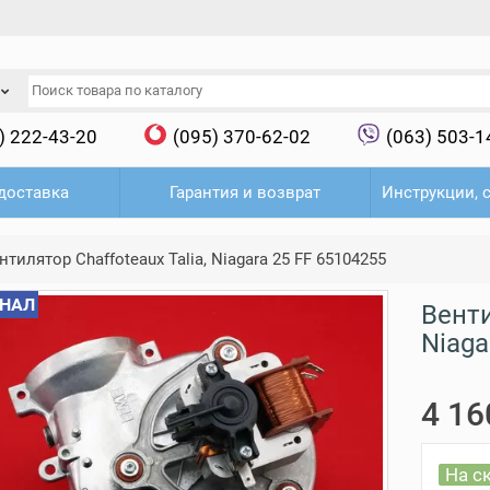
) 222-43-20
(095) 370-62-02
(063) 503-1
доставка
Гарантия и возврат
Инструкции, 
нтилятор Сhaffoteaux Talia, Niagara 25 FF 65104255
НАЛ
Венти
Niaga
4 16
На с