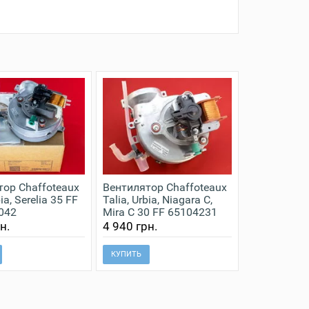
тор Chaffoteaux
Вентилятор Сhaffoteaux
bia, Serelia 35 FF
Talia, Urbia, Niagara C,
042
Mira C 30 FF 65104231
н.
4 940 грн.
КУПИТЬ