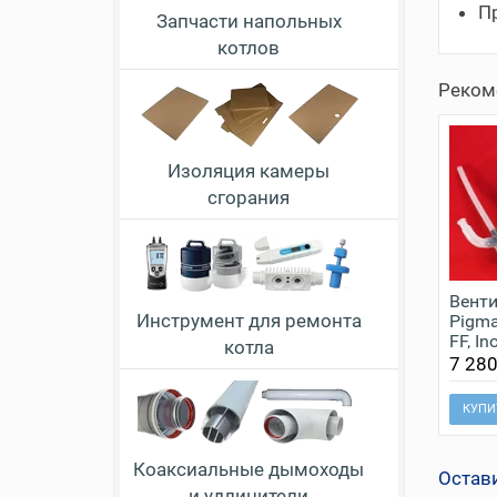
Пр
Запчасти напольных
котлов
Реком
Изоляция камеры
сгорания
Венти
Инструмент для ремонта
Pigma 
FF, I
котла
7 280
КУПИ
Коаксиальные дымоходы
Остав
и удлинители