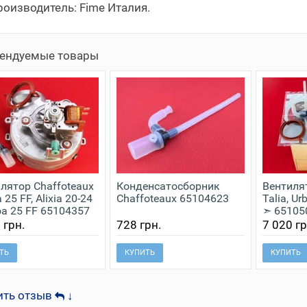
оизводитель: Fime Италия.
ендуемые товары
лятор Сhaffoteaux
Конденсатосборник
Вентиля
25 FF, Alixia 20-24
Сhaffoteaux 65104623
Talia, Ur
noa 25 FF 65104357
➣ 65105
 грн.
728 грн.
7 020 гр
ТЬ
КУПИТЬ
КУПИТЬ
ить отзыв
↓