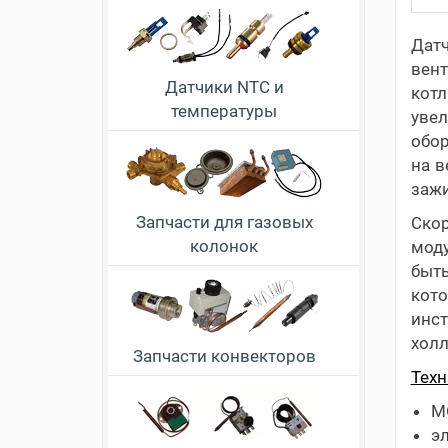
Дат
вент
Датчики NTC и
котл
температуры
увел
обор
на в
зажи
Запчасти для газовых
Ско
колонок
моду
быть
кот
инст
холл
Запчасти конвекторов
Техн
M
э