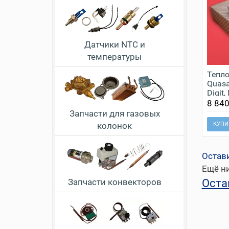
Датчики NTC и
температуры
Тепло
Quasa
Digit,
Neobi
8 840
Запчасти для газовых
колонок
КУПИ
Остав
Ещё ни
Оста
Запчасти конвекторов