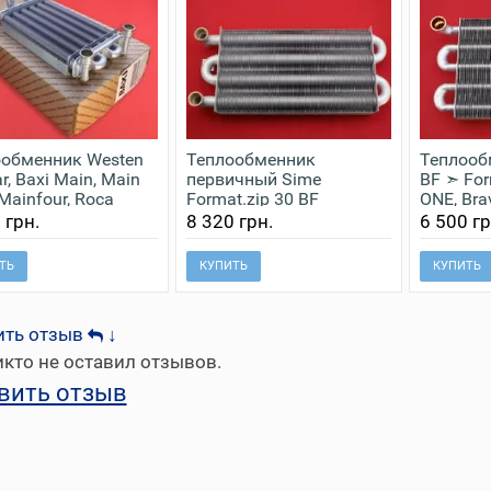
обменник Westen
Теплообменник
Теплооб
r, Baxi Main, Main
первичный Sime
BF ➣ For
 Mainfour, Roca
Format.zip 30 BF
ONE, Br
t 616170
6174235
 грн.
8 320 грн.
6 500 гр
ТЬ
КУПИТЬ
КУПИТЬ
ить отзыв
↓
кто не оставил отзывов.
вить отзыв