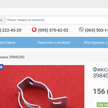
) 222-43-20
(095) 370-62-02
(063) 503-1
доставка
Гарантия и возврат
Инструкции, 
ника 39840260
Я
Фикс
3984
156 
На с