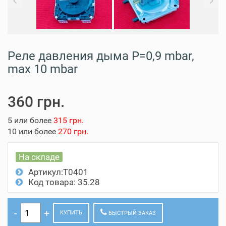
Previous
N
Реле давления дыма Р=0,9 mbar,
max 10 mbar
360 грн.
5 или более
315 грн.
10 или более
270 грн.
На складе
Артикул:Т0401
Код товара: 35.28
КУПИТЬ
БЫСТРЫЙ ЗАКАЗ