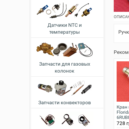
ОПИСА
Датчики NTC и
температуры
Ручк
Реком
Запчасти для газовых
колонок
Запчасти конвекторов
Кран 
Flori
6RUB
728 г