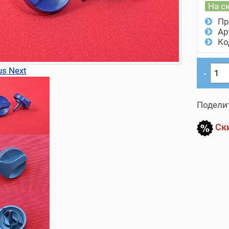
На с
Пр
Ар
Ко
us
Next
Поделит
Ски