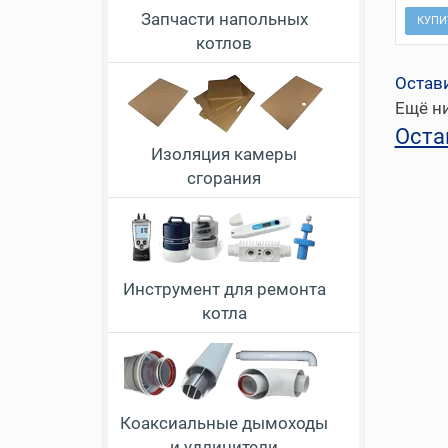
Запчасти напольных
КУПИ
котлов
Остав
Ещё ни
Оста
Изоляция камеры
сгорания
Инструмент для ремонта
котла
Коаксиальные дымоходы
и удлинители