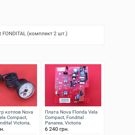
 FONDITAL (комплект 2 шт.)
р котлов Nova
Плата Nova Florida Vela
Vela Compact,
Compact, Fondital
ndital Victoria,
Panarea, Victoria
Compact, Antea
Compact CTFS 24 | CTN
н.
6 240 грн.
24