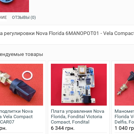
НИЕ
ОТЗЫВЫ (0)
а регулировки Nova Florida 6MANOPOT01 - Vela Compact
ендуемые товары
подпитки Nova
Плата управления Nova
Маномет
da Vela Compact
Florida, Fondital Victoria
Florida 
ICAR07
Compact, Fondital
Delfis, Fo
Panarea Compact
Panarea 
рн.
6 344 грн.
1 040 гр