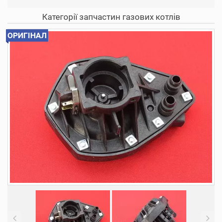
Категорії запчастин газових котлів
ОРИГІНАЛ
Previous
N