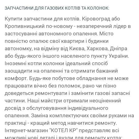
ЗАПЧАСТИНИ ДЛЯ ГАЗОВИХ КОТЛІВ ТА КОЛОНОК:
Купити запчастини для котлів. Кіровоград або
Кропивницький по-новому - незаперечний лідер в
застосуванні автономного опалення. Місто
повністю опалює свої квартири і будинки
автономку, на відміну від Києва, Харкова, Дніпра
або будь-якого іншого населеного пункту України.
Іноземні котли колонки ідеальний спосіб
заощадити на опаленні та отримати бажаний
комфорт. Будь-яке побутове обладнання не може
працювати вічно без поломок, рано чи пізно
доведеться ремонтувати і замінити газові запасні
частини. Наші майстри отримали неоціненний
досвід з обслуговування індивідуального
опалення. Заміна комплектуючих своїми руками на
практиці - кращий метод навчитися ремонту.
Інтернет-магазин "КОТЕЛ КР" представляє всі
можливі нові деталі і вузли для ремонту котла: