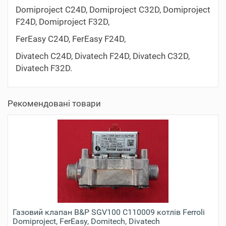
Domiproject C24D, Domiproject C32D, Domiproject
F24D, Domiproject F32D,
FerEasy C24D, FerEasy F24D,
Divatech C24D, Divatech F24D, Divatech C32D,
Divatech F32D.
Рекомендовані товари
Газовий клапан B&P SGV100 C110009 котлів Ferroli
Domiproject, FerEasy, Domitech, Divatech