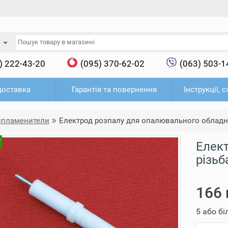
) 222-43-20
(095) 370-62-02
(063) 503-1
доставка
Гарантія та повернення
Інструкції, 
оспламенители
Електрод розпалу для опалювального облад
Т
Елек
різьб
166 
5 або б