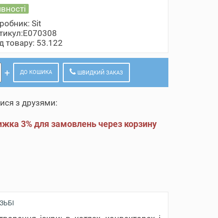
явності
робник:
Sit
тикул:Е070308
д товару: 53.122
ДО КОШИКА
ШВИДКИЙ ЗАКАЗ
ися з друзями:
жка 3% для замовлень через корзину
ЗЬБІ