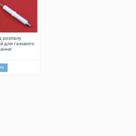
д розпалу
й для газового
вання
.
КА