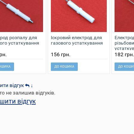
род розпалу для
Іскровий електрод для
Електро
ого устаткування
газового устаткування
різьбови
устатку
рн.
156 грн.
182 грн
ОШИКА
ДО КОШИКА
ДО КОШИ
ити відгук
↓
то не залишив відгуків.
шити відгук