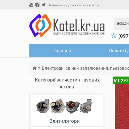
Запчастини для газових котлів
ВСЮДИ
(097
Головна
Оплата і 
Електроди, свічки запалювання, пьезов
Категорії запчастин газових
Є ГУР
котлів
Вентилятори