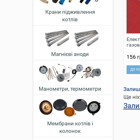
Крани підживлення
котлів
Елект
газов
Магнієві аноди
156 г
ДО К
Манометри, термометри
Залиш
Ще ніх
Зали
Мембрани котлів і
колонок