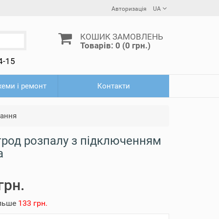
Авторизація
UA
КОШИК ЗАМОВЛЕНЬ
Товарів: 0 (0 грн.)
4-15
схеми і ремонт
Контакти
нання
трод розпалу з підключенням
а
грн.
ільше
133 грн.