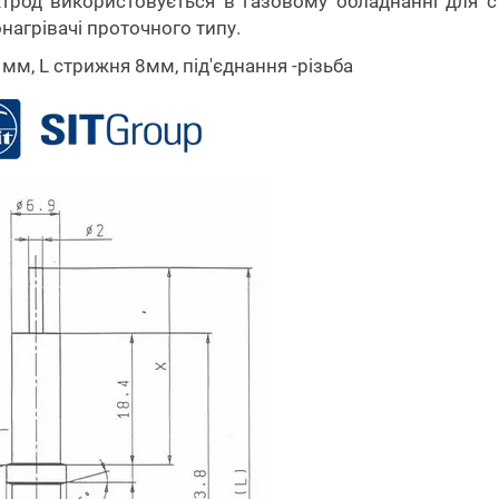
трод використовується в газовому обладнанні для ст
нагрівачі проточного типу.
 мм, L стрижня 8мм, під'єднання -різьба