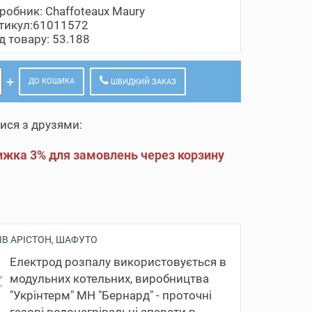
робник:
Chaffoteaux Maury
тикул:61011572
д товару: 53.188
ДО КОШИКА
ШВИДКИЙ ЗАКАЗ
ися з друзями:
жка 3% для замовлень через корзину
ІВ АРІСТОН, ШАФУТО
Електрод розпалу використовується в
модульних котельних, виробництва
"Укрінтерм" МН "Бернард" - проточні
газові водонагрівальні апарати в