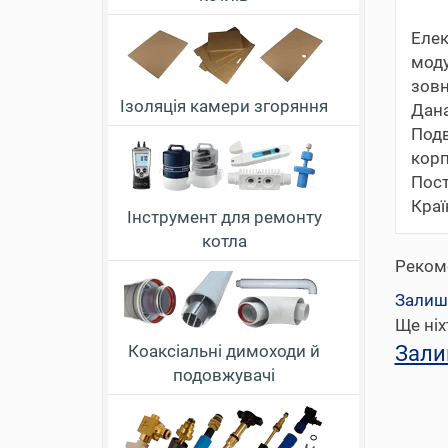
Елек
моду
зовн
Ізоляція камери згоряння
Дана
Подв
корп
Пост
Краї
Інструмент для ремонту
котла
Реком
Залиш
Ще ніх
Зали
Коаксіальні димоходи й
подовжувачі