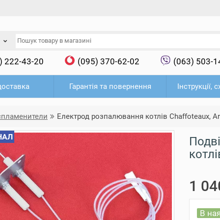
) 222-43-20
(095) 370-62-02
(063) 503-1
доставка
Гарантія та повернення
Інструкції, 
оспламенители
Електрод розпалювання котлів Chaffoteaux, Ar
НАЛ
Подв
котлі
1 04
В на