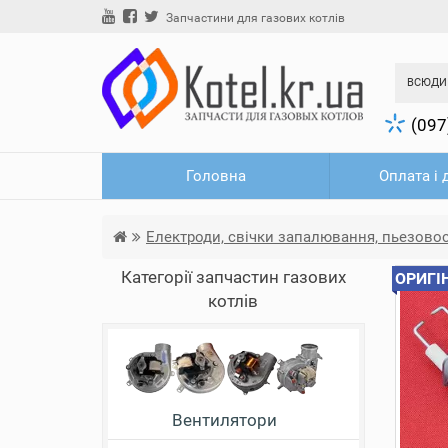
Запчастини для газових котлів
ВСЮДИ
(097
Головна
Оплата і 
Електроди, свічки запалювання, пьезов
Категорії запчастин газових
ОРИГІ
котлів
Вентилятори