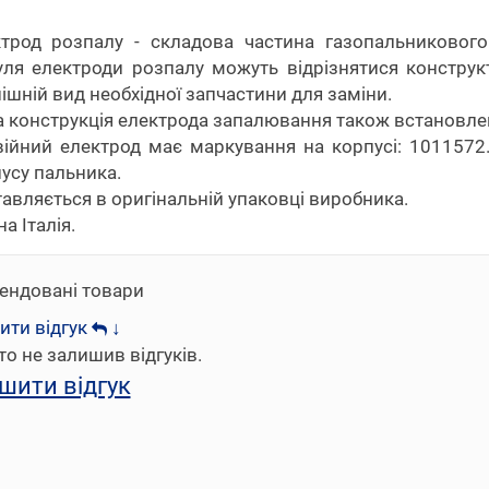
трод розпалу - складова частина газопальниковог
ля електроди розпалу можуть відрізнятися конструк
ішній вид необхідної запчастини для заміни.
 конструкція електрода запалювання також встановлена 
ійний електрод має маркування на корпусі: 101157
усу пальника.
авляється в оригінальній упаковці виробника.
на Італія.
ендовані товари
ити відгук
↓
то не залишив відгуків.
шити відгук