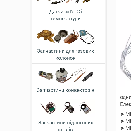
Датчики NTC і
температури
Запчастини для газових
колонок
Запчастини конвекторів
одни
Елек
➤ М
➤ М
Запчастини підлогових
➤ М
котлів