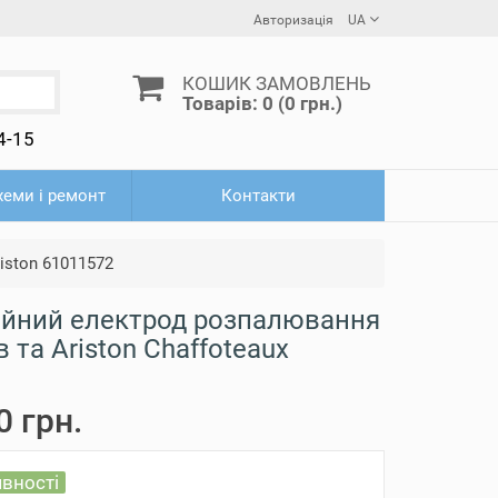
Авторизація
UA
КОШИК ЗАМОВЛЕНЬ
Товарів: 0 (0 грн.)
4-15
схеми і ремонт
Контакти
iston 61011572
ійний електрод розпалювання
в та Ariston Chaffoteaux
0 грн.
явності