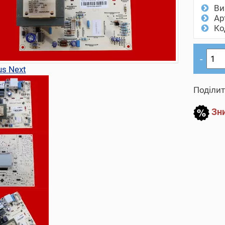
Ви
Ар
Ко
us
Next
Поділит
Зни