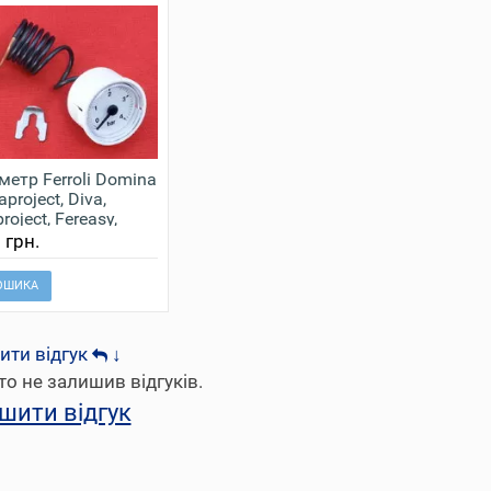
етр Ferroli Domina
aproject, Diva,
oject, Fereasy,
ech 39820080
 грн.
ОШИКА
ити відгук
↓
то не залишив відгуків.
шити відгук