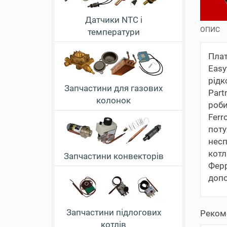
Датчики NTC і
ОПИС
температури
Плат
Eas
рідк
Запчастини для газових
Part
колонок
роби
Ferr
пот
несп
котл
Запчастини конвекторів
Ферр
допо
Запчастини підлогових
Реком
котлів