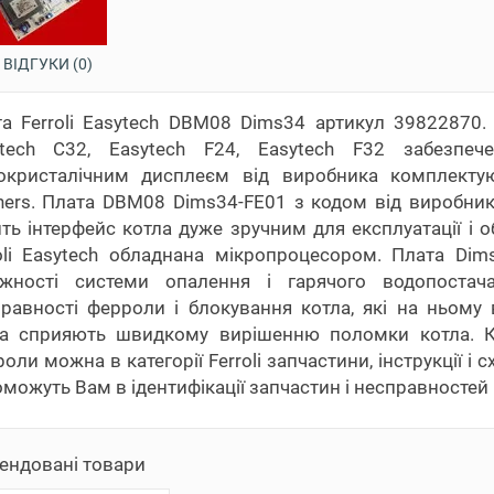
ВІДГУКИ (0)
а Ferroli Easytech DBM08 Dims34 артикул 39822870. Б
ytech C32, Easytech F24, Easytech F32 забезпе
окристалічним дисплеєм від виробника комплектую
ners. Плата DBM08 Dims34-FE01 з кодом від виробн
ть інтерфейс котла дуже зручним для експлуатації і 
oli Easytech обладнана мікропроцесором. Плата Di
ужності системи опалення і гарячого водопостач
равності ферроли і блокування котла, які на ньому 
а сприяють швидкому вирішенню поломки котла. Куп
оли можна в категорії Ferroli запчастини, інструкції і
можуть Вам в ідентифікації запчастин і несправностей
ендовані товари