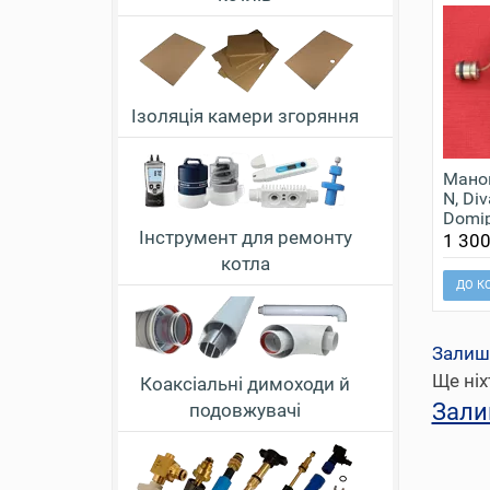
Ізоляція камери згоряння
Маном
N, Div
Domipr
Інструмент для ремонту
Domit
1 300
котла
ДО К
Залиш
Ще ніх
Коаксіальні димоходи й
Зали
подовжувачі