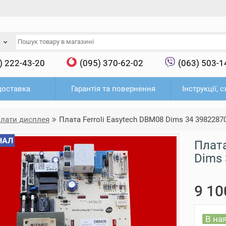
) 222-43-20
(095) 370-62-02
(063) 503-1
доставка
Гарантія та повернення
Інструкції, 
плати дисплея
Плата Ferroli Easytech DBM08 Dims 34 3982287
НАЛ
Плата
Dims 
9 10
В на