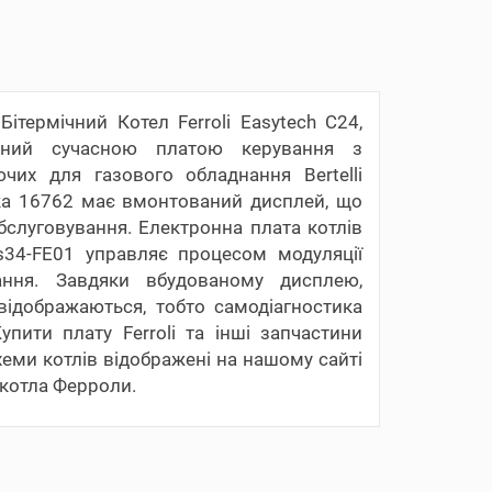
ітермічний Котел Ferroli Easytech C24,
чений сучасною платою керування з
чих для газового обладнання Bertelli
ика 16762 має вмонтований дисплей, що
обслуговування. Електронна плата котлів
ms34-FE01 управляє процесом модуляції
ання. Завдяки вбудованому дисплею,
відображаються, тобто самодіагностика
ити плату Ferroli та інші запчастини
 схеми котлів відображені на нашому сайті
 котла Ферроли.