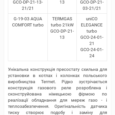
GCO-DP-21-13-
13
GCO-DP-21-
21/21
03-21/21
G-19-03 AQUA
TERMGAS
uniCO
COMFORT turbo
turbo 21kW
ELEGANCE
GCO-DP-21-
turbo
13
GCO-24-01-
21
GCO-24-01-
24
Унікальна конструкція пресостату схильна для
установки в котлах і колонках польського
виробництва Termet. Рідко зустрічається
конструкція газового реле розроблена і
сконструйована німецькою фірмою по
реалізації обладнання для мереж газо - і
теплозабезпечення. Оригінальність датчика
тиску створює подобу і заміну для