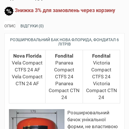
Знижка 3% для замовлень через корзину
ОПИС
ВІДГУКИ (0)
РОЗШИРЮВАЛЬНИЙ БАК НОВА ФЛОРИДА, ФОНДИТАЛ 6
ЛІТРІВ
Nova Florida
Fondital
Fondital
Vela Compact
Panarea
Victoria
CTFS 24 AF
Compact
Compact
Vela Compact
CTFS 24
CTFS 24
CTN 24 AF
Panarea
Victoria
Compact CTN
Compact CTN
24
24
Розширювальний
бачок унікальної
форми, не властивою