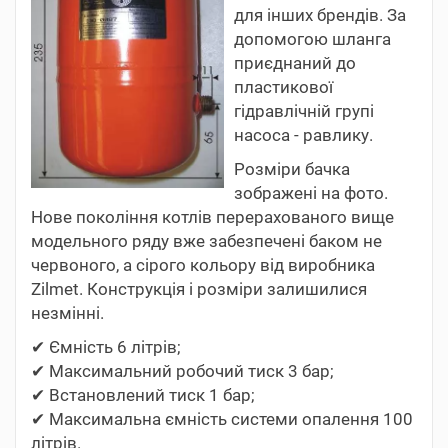
для інших брендів. За
допомогою шланга
приєднаний до
пластикової
гідравлічній групі
насоса - равлику.
Розміри бачка
зображені на фото.
Нове покоління котлів перерахованого вище
модельного ряду вже забезпечені баком не
червоного, а сірого кольору від виробника
Zilmet. Конструкція і розміри залишилися
незмінні.
✔ Ємність 6 літрів;
✔ Максимальний робочий тиск 3 бар;
✔ Встановлений тиск 1 бар;
✔ Максимальна ємність системи опалення 100
літрів.