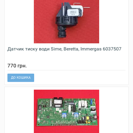
Датчик тиску води Sime, Beretta, Immergas 6037507
770 грн.
ДО КОШИКА