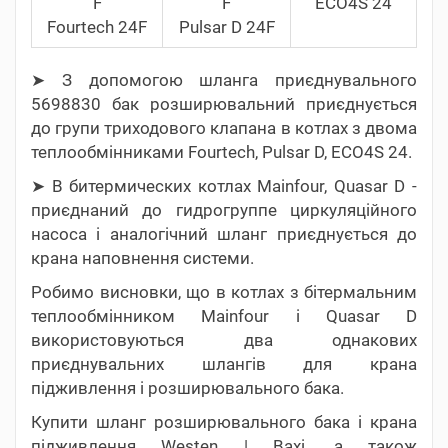
F
F
ECO4S 24
Fourtech 24F
Pulsar D 24F
➤ З допомогою шланга приєднувального
5698830 бак розширювальний приєднується
до групи триходового клапана в котлах з двома
теплообмінниками Fourtech, Pulsar D, ECO4S 24.
➤ В битермических котлах Mainfour, Quasar D -
приєднаний до гидрогруппе циркуляційного
насоса і аналогічний шланг приєднується до
крана наповнення системи.
Робимо висновки, що в котлах з бітермальним
теплообмінником Mainfour і Quasar D
використовуються два однакових
приєднувальних шлангів для крана
підживлення і розширювального бака.
Купити шланг розширювального бака і крана
підживлення Westen | Baxi, а також