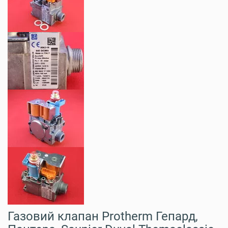
Газовий клапан Protherm Гепард,