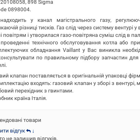
20108058, 898 Sigma
de 0898004.
 надходить у канал магістрального газу, регулюю
каючій різниці тисків. Газ слід через систему вентурі 
і повітрям і утворилася газо-повітряна суміш слід в п
проведенні технічного обслуговування котла або при
лектуючих обладнання Vaillant у Вас виникла необх
онсультувати по правильному підбору запчастин для г
лі.
вий клапан поставляється в оригінальній упаковці фірми
мплектацію входять: газовий клапан у зборі з вентурі, 
бовий перехідник з гвинтами.
бник країна Італія.
ендовані товари
ити відгук
↓
то не залишив відгуків.