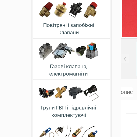
Повітряні і запобіжні
клапани
Pr
Газові клапана,
електромагніти
ОПИС
Групи ГВП і гідравлічні
комплектуючі