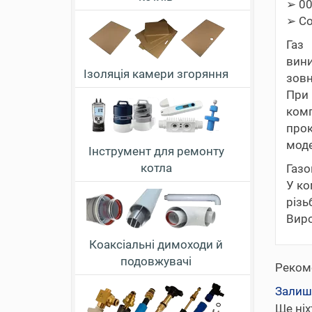
➢ 00
➢ Co
Газ
вини
Ізоляція камери згоряння
зовн
При 
комп
прок
моде
Інструмент для ремонту
котла
Газо
У ко
різь
Виро
Коаксіальні димоходи й
подовжувачі
Реком
Залиш
Ще ніх