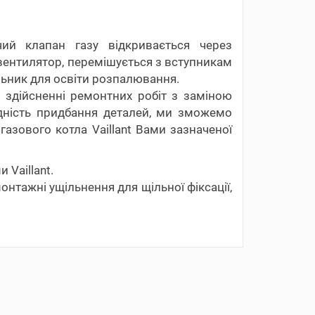
чий клапан газу відкривається через
у вентилятор, перемішується з вступникам
альник для освіти розпалювання.
 здійсненні ремонтних робіт з заміною
ідність придбання деталей, ми зможемо
азового котла Vaillant Вами зазначеної
 Vaillant.
монтажні ущільнення для щільної фіксації,