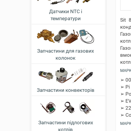
Датчики NTC і
температури
Sit 
конд
Газо
котл
Газо
Запчастини для газових
вмон
колонок
котл
МАРК
➢ 0
➢ Pi
Запчастини конвекторів
➢ Po
➢ E
➢ 22
➢ C
Запчастини підлогових
МАРК
котлів