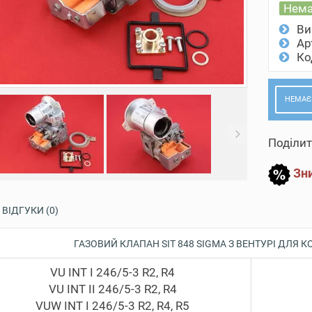
Нема
Ви
Ар
Ко
НЕМАЄ
evious
Next
Поділит
Зни
ВІДГУКИ (0)
ГАЗОВИЙ КЛАПАН SIT 848 SIGMA З ВЕНТУРІ ДЛЯ К
VU INT I 246/5-3 R2, R4
VU INT II 246/5-3 R2, R4
VUW INT I 246/5-3 R2, R4, R5