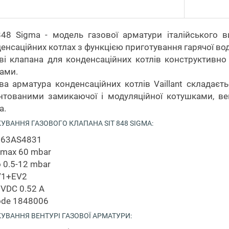
848 Sigma - модель газової арматури італійського 
енсаційних котлах з функцією приготування гарячої води
ві клапана для конденсаційних котлів конструктивно 
ами.
ва арматура конденсаційних котлів Vaillant складаєт
тованими замикаючої і модуляційної котушками, вен
а.
УВАННЯ ГАЗОВОГО КЛАПАНА SIT 848 SIGMA:
063AS4831
 max 60 mbar
 0.5-12 mbar
V1+EV2
VDC 0.52 A
ode 1848006
УВАННЯ ВЕНТУРІ ГАЗОВОЇ АРМАТУРИ: